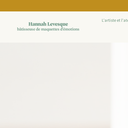
Passer à la
diapositive
précédente
du
L'artiste et l'at
carrousel
Pause
Passer à la
diapositive
suivante
du
carrousel