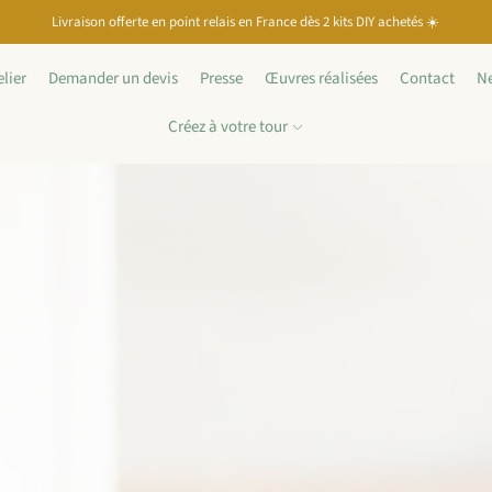
Livraison offerte en point relais en France dès 2 kits DIY achetés ☀️
elier
Demander un devis
Presse
Œuvres réalisées
Contact
Ne
Créez à votre tour