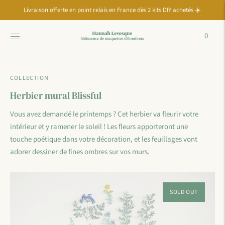
Move to
Livraison offerte en point relais en France dès 2 kits DIY achetés ☀️
previous
carousel
slide
0
Pause
Move to
next
carousel
COLLECTION
slide
Herbier mural Blissful
Vous avez demandé le printemps ? Cet herbier va fleurir votre
intérieur et y ramener le soleil ! Les fleurs apporteront une
touche poétique dans votre décoration, et les feuillages vont
adorer dessiner de fines ombres sur vos murs.
SOLD OUT