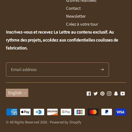
Œuvres réalisées
Contact
Newsletter
Créez à votre tour
Inscrivez-vous et recevez La Lettre au contenu exclusif. Au
rythme des projets, accédez aux confidentielles coulisses de
fabrication.
Subscribe
Language
English
Payment
methods
© All Rights Reserved 2026 ·
Powered by Shopify
accepted