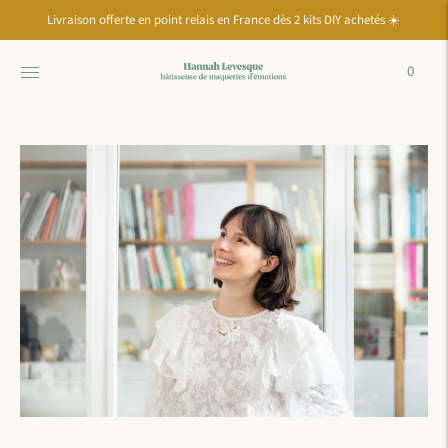
Move to
Livraison offerte en point relais en France dès 2 kits DIY achetés ☀️
previous
carousel
slide
0
Pause
Move to
next
carousel
slide