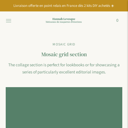
Move to
Livraison offerte en point relais en France dès 2 kits DIY achetés ☀️
previous
carousel
slide
0
Pause
Move to
next
carousel
MOSAIC GRID
slide
Mosaic grid section
The collage section is perfect for lookbooks or for showcasing a
series of particularly excellent editorial images.