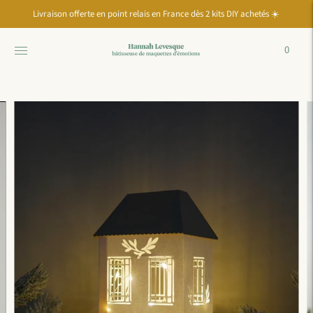
Passer à la
Livraison offerte en point relais en France dès 2 kits DIY achetés ☀️
diapositive
précédente
du
0
carrousel
Pause
Passer à la
diapositive
suivante
du
carrousel