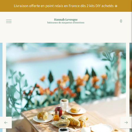
Passer à la
Livraison offerte en point relais en France dès 2 kits DIY achetés ☀️
diapositive
précédente
du
0
carrousel
Pause
Passer à la
diapositive
suivante
du
carrousel