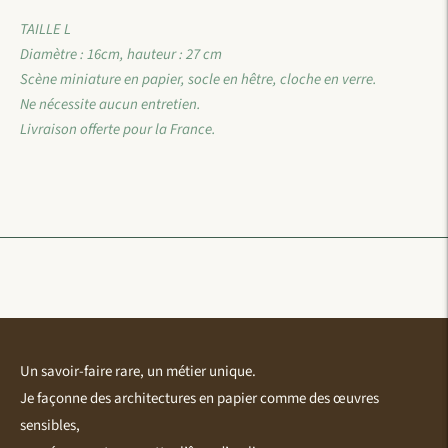
TAILLE L
Diamètre : 16cm, hauteur : 27 cm
Scène miniature en papier, socle en hêtre, cloche en verre.
Ne nécessite aucun entretien.
Livraison offerte pour la France.
Ajouter
un
produit
à
votre
panier
Un savoir-faire rare, un métier unique.
Je façonne des architectures en papier comme des œuvres
sensibles,